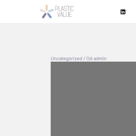
Preskočiť
na
obsah
Uncategorized
/ Od
admin