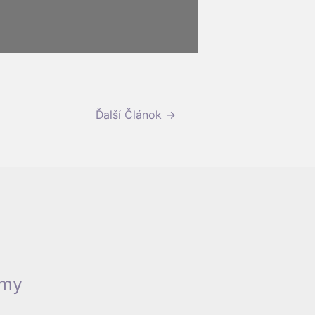
Ďalší Článok
→
rmy