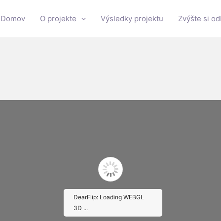
Domov
O projekte
Výsledky projektu
Zvýšte si o
DearFlip: Loading WEBGL
3D ...