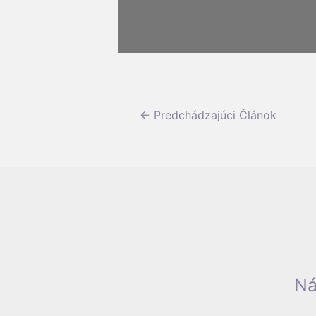
Navigácia
←
Predchádzajúci Článok
v
článku
Ná